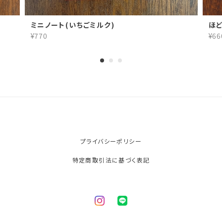
ミニノート(いちごミルク)
ほ
¥770
¥66
プライバシーポリシー
特定商取引法に基づく表記