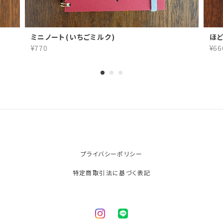
ミニノート(いちごミルク)
ほ
¥770
¥66
プライバシーポリシー
特定商取引法に基づく表記